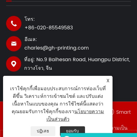
โทร:

+86-020-85549583
อีเมล:

charles@gh-printing.com
ที่อยู่: No.9 Baihesan Road, Huangpu District,

กวางโจว, จีน
X
เราใช้คุกกี้เพื่อมอบประสบการณ์การท่องเว็บที่
ดีขึ้น วิเคราะห์การเข้าชมไซต์ และปรับแต่ง
เนื้อหาในแบบของคุณ การใช้ไซต์นี้แสดงว่า
คุณยอมรับการใช้คุกกี้ของเรา
นโยบายความ
ลิขสิทธิ์ ©2025 Guang Dong-Hong Kong (GZ) Smart
Printing Co., LTD. สงวนลิขสิทธิ์.
เป็นส่วนตัว
Links
|
Sitemap
|
RSS
|
XML
|
นโยบายความเป็น
ปฏิเสธ
ยอมรับ
ส่วนตัว
|