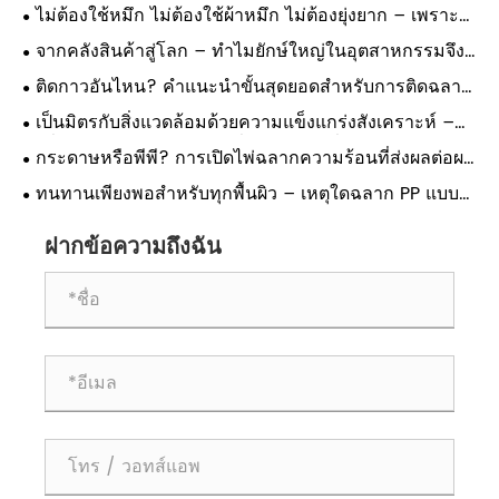
ไม่ต้องใช้หมึก ไม่ต้องใช้ผ้าหมึก ไม่ต้องยุ่งยาก – เพราะ
เหตุใดฉลากความร้อนโดยตรงจึงปฏิวัติการพิมพ์!
จากคลังสินค้าสู่โลก – ทำไมยักษ์ใหญ่ในอุตสาหกรรมจึง
ไว้วางใจการพิมพ์อัจฉริยะสำหรับฉลาก PP แบบใช้ความ
ติดกาวอันไหน? คำแนะนำขั้นสุดยอดสำหรับการติดฉลาก
ร้อน!
PP ด้วยความร้อน!
เป็นมิตรกับสิ่งแวดล้อมด้วยความแข็งแกร่งสังเคราะห์ –
ในที่สุดฉลาก PP ความร้อนที่เป็นมิตรต่อสิ่งแวดล้อมก็มาถึง
กระดาษหรือพีพี? การเปิดไพ่ฉลากความร้อนที่ส่งผลต่อผล
แล้ว!
กำไรของคุณ!
ทนทานเพียงพอสำหรับทุกพื้นผิว – เหตุใดฉลาก PP แบบ
ใช้ความร้อนจึงเป็นทางเลือกทางอุตสาหกรรม!
ฝากข้อความถึงฉัน